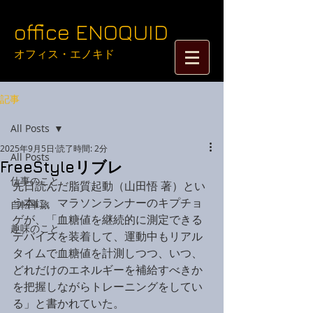
​​​​​​​​​​​​​​​​​​​office ENOQUID
オフィス・エノキド​​
記事
All Posts
2025年9月5日
読了時間: 2分
All Posts
FreeStyleリブレ
仕事のこと
先日読んだ脂質起動（山田悟 著）とい
う本に、マラソンランナーのキプチョ
自転車旅
ゲが、「血糖値を継続的に測定できる
趣味のこと
デバイスを装着して、運動中もリアル
タイムで血糖値を計測しつつ、いつ、
どれだけのエネルギーを補給すべきか
を把握しながらトレーニングをしてい
る」と書かれていた。