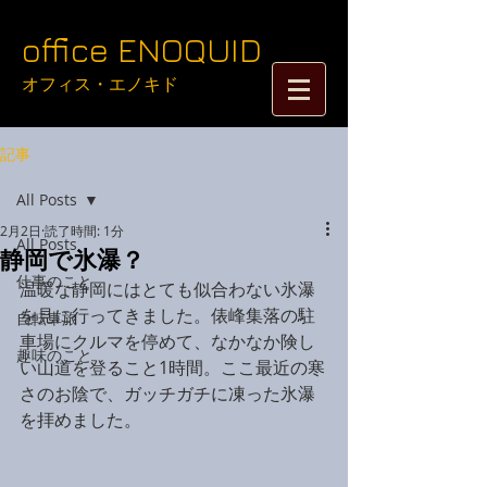
​​​​​​​​​​​​​​​​​​​office ENOQUID
オフィス・エノキド​​
記事
All Posts
2月2日
読了時間: 1分
All Posts
静岡で氷瀑？
仕事のこと
温暖な静岡にはとても似合わない氷瀑
を見に行ってきました。俵峰集落の駐
自転車旅
車場にクルマを停めて、なかなか険し
趣味のこと
い山道を登ること1時間。ここ最近の寒
さのお陰で、ガッチガチに凍った氷瀑
を拝めました。