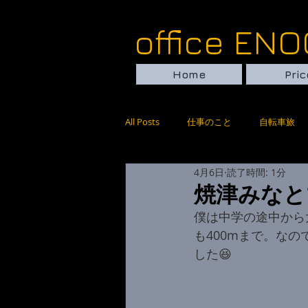
​​​​​​​​​​​​​​​​​​​offi
Home
Pric
All Posts
仕事のこと
自転車旅
4月6日
読了時間: 1分
焼津みなと
僕は中学の途中から
も400mまで。なの
した😆