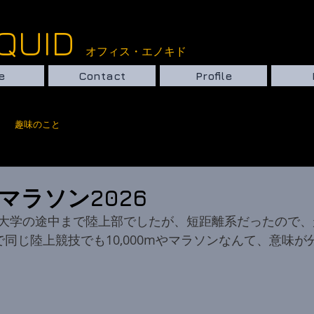
ce ENOQUID
オフィス・エノキド​​
e
Contact
Profile
趣味のこと
マラソン2026
大学の途中まで陸上部でしたが、短距離系だったので、
で同じ陸上競技でも10,000mやマラソンなんて、意味