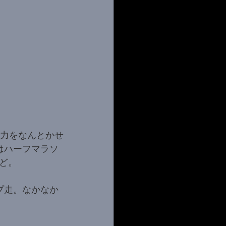
体力をなんとかせ
はハーフマラソ
ど。
プ走。なかなか