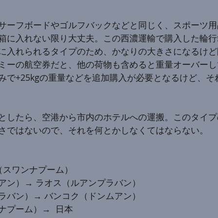
サーフボードやゴルフバックなどと同じく、スポーツ用
箱に入れない限り大丈夫。この西濃運輸で購入した輪行
に入れられるタイプのため、かなりの大きさになるけど
ミーの航空券だと、他の荷物も含めると重量オーバーし
みで+25kgの重量などを追加購入が必要となるけど、そ
としたら、空港から市内のホテルへの運搬。このタイプ
さではないので、それを何とかしなくてはならない。
ク（スワンナプーム）
アン）→ ラオス（ルアンプラバン）
ラバン）→ バンコク（ドンムアン）
ナプーム）→  日本