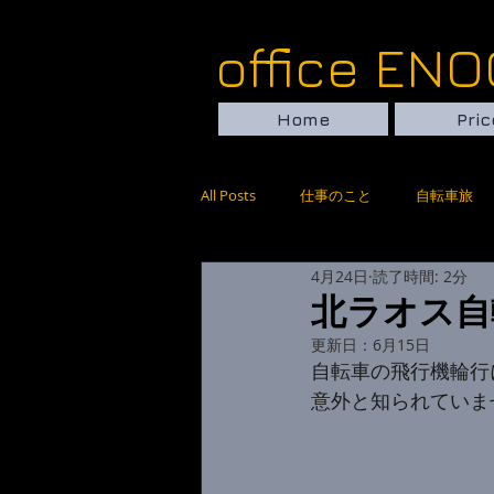
​​​​​​​​​​​​​​​​​​​offi
Home
Pric
All Posts
仕事のこと
自転車旅
4月24日
読了時間: 2分
北ラオス自
更新日：
6月15日
自転車の飛行機輪行
意外と知られていま