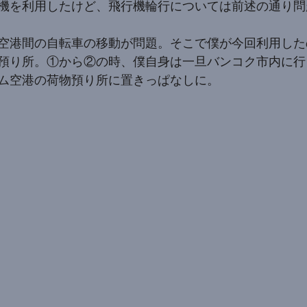
機を利用したけど、飛行機輪行については前述の通り問
空港間の自転車の移動が問題。そこで僕が今回利用した
預り所。①から②の時、僕自身は一旦バンコク市内に行
ム空港の荷物預り所に置きっぱなしに。