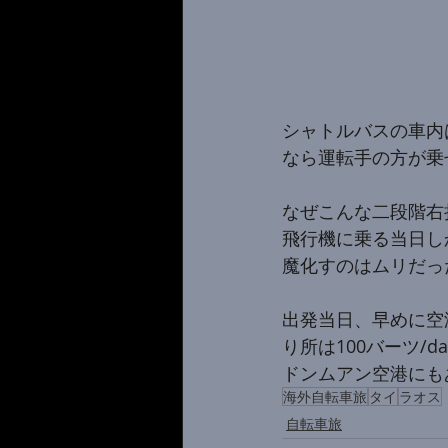
シャトルバスの車内
なら運転手の方が乗
なぜこんな二段階右
飛行機に乗る当日し
魔化すのはムリだっ
出発当日、早めに空
り所は100バーツ
ドンムアン空港にも
海外自転車旅
タイ
ラオス
自転車旅