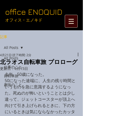
​​​​​​​​​​​​​​​​​​​office ENOQUID
オフィス・エノキド​​
記事
All Posts
4月21日
読了時間: 2分
All Posts
北ラオス自転車旅 プロローグ
仕事のこと
更新日：
6月15日
去年、50歳になった。
自転車旅
50になった途端に、人生の残り時間と
趣味のこと
いうものを急に意識するようになっ
た。死ぬのが怖いということとは少し
違って、ジェットコースターが頂上へ
向けて引き上げられるときに、下の方
にいるときは気にならなかったカッタ