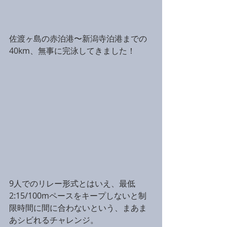
佐渡ヶ島の赤泊港〜新潟寺泊港までの
40km、無事に完泳してきました！
9人でのリレー形式とはいえ、最低
2:15/100mペースをキープしないと制
限時間に間に合わないという、まあま
あシビれるチャレンジ。