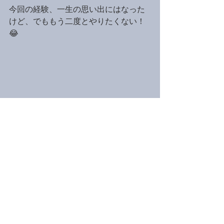
今回の経験、一生の思い出にはなった
けど、でももう二度とやりたくない！
😂
個人トータル：5500m、約2時間、
2:10/100m