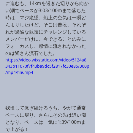
に進むも、14kmを過ぎた辺りから向か
い潮でペースが3:03/100mまで落ちた
時は、マジ絶望。船上の空気は一瞬ど
んよりしたけど、そこは普段、それぞ
れが過酷な競技にチャレンジしている
メンバーだけに、今できることのみに
フォーカスし、感情に流されなかった
のは皆さん流石でした。
https://video.wixstatic.com/video/5124a8_
343b11670f7f43ba9dc5f2817fc30e85/360p
/mp4/file.mp4
我慢して泳ぎ続けるうち、やがて通常
ペースに戻り、さらにその先は追い潮
となり、ペースは一気に1:39/100mま
で上がる！