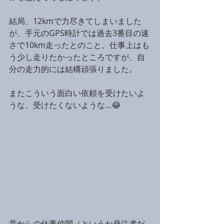
結局、12kmで力尽きてしまいました
が、手元のGPS時計では過去3番目の速
さで10km走ったとのこと。仕事上はも
う少し走りたかったところですが、自
分の走力的には結構頑張りました。
またこういう面白い依頼を受けたいよ
うな、受けたくないような…😂
昔からの仕事仲間（というか発注者だ