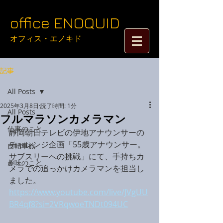
​​​​​​​​​​​​​​​​​​​office ENOQUID
オフィス・エノキド​​
記事
All Posts
2025年3月8日
読了時間: 1分
All Posts
フルマラソンカメラマン
仕事のこと
静岡朝日テレビの伊地アナウンサーの
チャレンジ企画「55歳アナウンサー。
自転車旅
サブスリーへの挑戦」にて、手持ちカ
趣味のこと
メラでの追っかけカメラマンを担当し
ました。
https://www.youtube.com/live/JVgUU
BR4qf8?si=2VRqwoeTNDt094UC