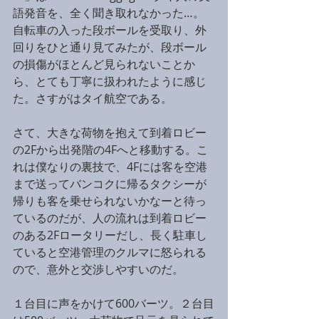
語発音を、全く聞き取れなかった…。
自転車の入った段ボールを受取り、外
回りをひと通り見てみたが、段ボール
の損傷がほとんど見られないことか
ら、とても丁寧に扱われたように感じ
た。さすがはタイ航空である。
さて、大きな荷物を抱えて到着ロビー
の2Fから出発階の4Fへと移動する。こ
れは僕なりの裏技で、4Fには客を空港
まで送ってバンコクに帰るタクシーが
帰りも客を乗せられないかなーと待っ
ているのだが、人の流れは到着ロビー
のある2Fロータリーだし、長く駐車し
ていると空港管理のクルマに怒られる
ので、意外と交渉しやすいのだ。
１台目に声をかけて600バーツ。２台目