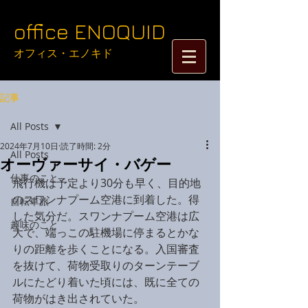
​​​​​​​​​​​​​​​​​​​office ENOQUID
オフィス・エノキド​​
記事
All Posts
2024年7月10日
読了時間: 2分
All Posts
オーヴァーサイ・バゲー
仕事のこと
飛行機は予定より30分も早く、目的地
のスワンナプーム空港に到着した。得
自転車旅
した気分だ。スワンナプーム空港は広
趣味のこと
大で、端っこの駐機場に停まるとかな
りの距離を歩くことになる。入国審査
を抜けて、荷物受取りのターンテーブ
ルにたどり着いた頃には、既に全ての
荷物がはき出されていた。